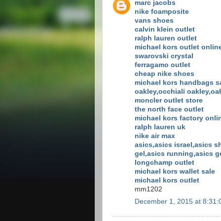
marc jacobs
nike foamposite
vans shoes
calvin klein outlet
ralph lauren outlet
michael kors outlet onlin
swarovski crystal
ferragamo outlet
cheap nike shoes
michael kors handbags s
oakley,occhiali oakley,oa
moncler outlet store
the north face outlet
michael kors factory onli
ralph lauren uk
nike air max
asics,asics israel,asics 
gel,asics running,asics 
longchamp outlet
michael kors wallet sale
michael kors outlet
mm1202
December 1, 2015 at 8:31