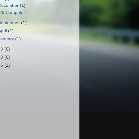
December
(1)
25 Computer
September
(1)
April
(1)
January
(1)
10
(6)
09
(6)
06
(2)