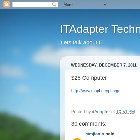
ITAdapter Tech
Lets talk about IT
WEDNESDAY, DECEMBER 7, 2011
$25 Computer
http://www.raspberrypi.org/
Posted by
itAdapter
at
10:51 PM
30 comments:
mmjiaxin
said...