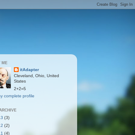
 ME
itAdapter
Cleveland, Ohio, United
States
2+2=5
y complete profile
ARCHIVE
13
(3)
12
(2)
11
(4)