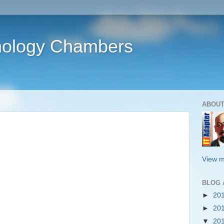
nology Chambers
ABOUT
View m
BLOG 
►
20
►
20
▼
20