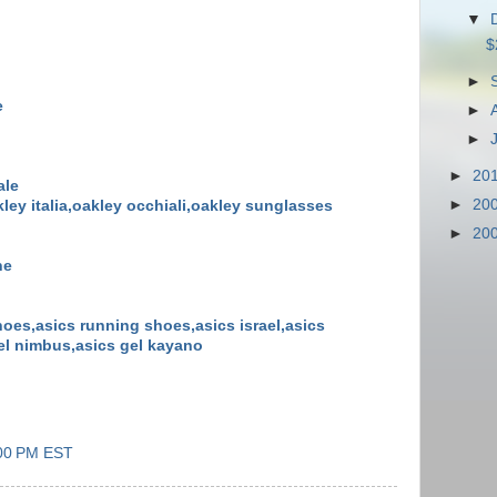
▼
$
►
e
►
►
►
20
ale
►
20
kley italia,oakley occhiali,oakley sunglasses
►
20
ne
shoes,asics running shoes,asics israel,asics
gel nimbus,asics gel kayano
:00 PM EST