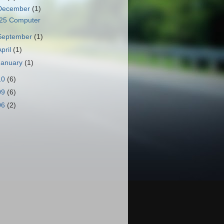
December
(1)
25 Computer
September
(1)
April
(1)
January
(1)
10
(6)
09
(6)
06
(2)