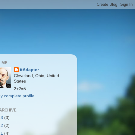
 ME
itAdapter
Cleveland, Ohio, United
States
2+2=5
y complete profile
ARCHIVE
13
(3)
12
(2)
11
(4)