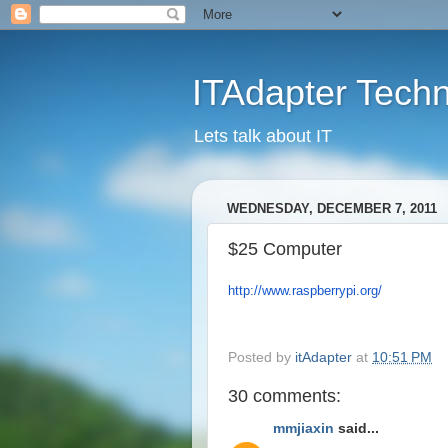
ITAdapter Tech
Lets talk about IT
WEDNESDAY, DECEMBER 7, 2011
$25 Computer
http://www.raspberrypi.org/
Posted by
itAdapter
at
10:51 PM
30 comments:
mmjiaxin
said...