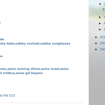
▼
$
►
e
►
►
►
20
ale
►
20
kley italia,oakley occhiali,oakley sunglasses
►
20
ne
shoes,asics running shoes,asics israel,asics
gel nimbus,asics gel kayano
:00 PM EST