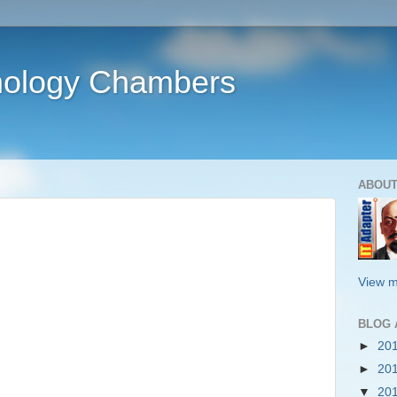
nology Chambers
ABOUT
View m
BLOG 
►
20
►
20
▼
20