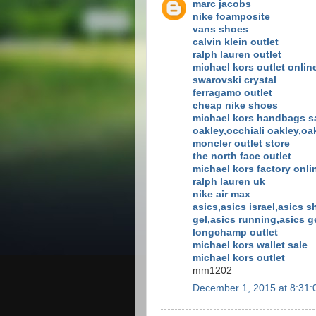
marc jacobs
nike foamposite
vans shoes
calvin klein outlet
ralph lauren outlet
michael kors outlet onlin
swarovski crystal
ferragamo outlet
cheap nike shoes
michael kors handbags s
oakley,occhiali oakley,oa
moncler outlet store
the north face outlet
michael kors factory onli
ralph lauren uk
nike air max
asics,asics israel,asics 
gel,asics running,asics 
longchamp outlet
michael kors wallet sale
michael kors outlet
mm1202
December 1, 2015 at 8:31