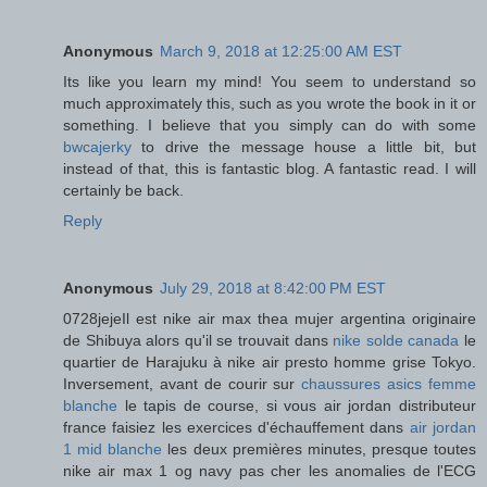
Anonymous
March 9, 2018 at 12:25:00 AM EST
Its like you learn my mind! You seem to understand so
much approximately this, such as you wrote the book in it or
something. I believe that you simply can do with some
bwcajerky
to drive the message house a little bit, but
instead of that, this is fantastic blog. A fantastic read. I will
certainly be back.
Reply
Anonymous
July 29, 2018 at 8:42:00 PM EST
0728jejeIl est nike air max thea mujer argentina originaire
de Shibuya alors qu'il se trouvait dans
nike solde canada
le
quartier de Harajuku à nike air presto homme grise Tokyo.
Inversement, avant de courir sur
chaussures asics femme
blanche
le tapis de course, si vous air jordan distributeur
france faisiez les exercices d'échauffement dans
air jordan
1 mid blanche
les deux premières minutes, presque toutes
nike air max 1 og navy pas cher les anomalies de l'ECG