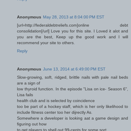
Anonymous
May 28, 2013 at 8:04:00 PM EST
[url=http://federaldebtreliefs.com]online debt
consolidation[/url] Love you for this site. I Loved it alot and
you are the best, Keep up the good work and I will
recommend your site to others.
Reply
Anonymous
June 13, 2014 at 6:49:00 PM EST
Slow-growing, soft, ridged, brittle nails with pale nail beds
are a sign of
low thyroid function. In the episode "Lisa on ice- Season 6",
Lisa fails
health club and is selected by coincidence
too be part of a hockey staff, which is her only likelihood to
include fitness center too her dijrectly As.
Somewhere a dwveloper is looking aat a game design and
figuring out how
to get players to shell out 99-cents for some sort