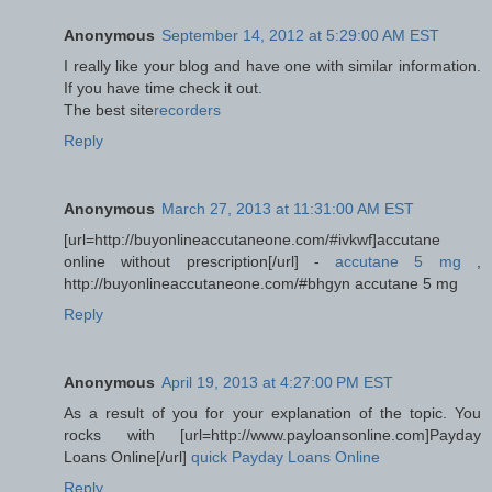
Anonymous
September 14, 2012 at 5:29:00 AM EST
I really like your blog and have one with similar information.
If you have time check it out.
The best site
recorders
Reply
Anonymous
March 27, 2013 at 11:31:00 AM EST
[url=http://buyonlineaccutaneone.com/#ivkwf]accutane
online without prescription[/url] -
accutane 5 mg
,
http://buyonlineaccutaneone.com/#bhgyn accutane 5 mg
Reply
Anonymous
April 19, 2013 at 4:27:00 PM EST
As a result of you for your explanation of the topic. You
rocks with [url=http://www.payloansonline.com]Payday
Loans Online[/url]
quick Payday Loans Online
Reply